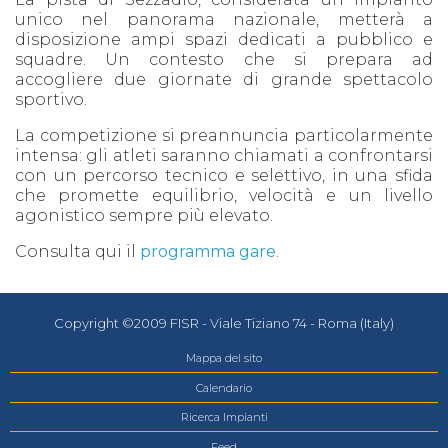
unico nel panorama nazionale, metterà a
disposizione ampi spazi dedicati a pubblico e
squadre. Un contesto che si prepara ad
accogliere due giornate di grande spettacolo
sportivo.
La competizione si preannuncia particolarmente
intensa: gli atleti saranno chiamati a confrontarsi
con un percorso tecnico e selettivo, in una sfida
che promette equilibrio, velocità e un livello
agonistico sempre più elevato.
Consulta qui il
programma gare
.
Copyright ©2009 FISR - Viale Tiziano 74 - Roma (Italy)
Mappa del sito
Calendario
Ricerca Impianti
Feed