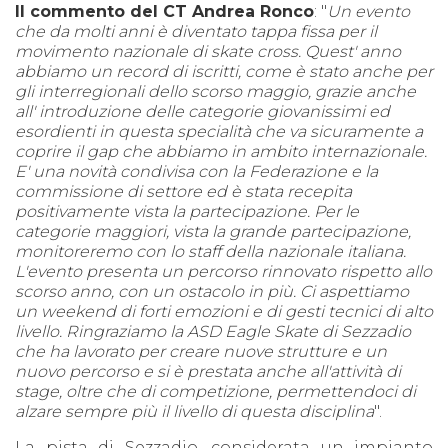
Il commento del CT Andrea Ronco
: "
Un evento
che da molti anni è diventato tappa fissa per il
movimento nazionale di skate cross. Quest' anno
abbiamo un record di iscritti, come è stato anche per
gli interregionali dello scorso maggio, grazie anche
all' introduzione delle categorie giovanissimi ed
esordienti in questa specialità che va sicuramente a
coprire il gap che abbiamo in ambito internazionale.
E' una novità condivisa con la Federazione e la
commissione di settore ed è stata recepita
positivamente vista la partecipazione. Per le
categorie maggiori, vista la grande partecipazione,
monitoreremo con lo staff della nazionale italiana.
L'evento presenta un percorso rinnovato rispetto allo
scorso anno, con un ostacolo in più. Ci aspettiamo
un weekend di forti emozioni e di gesti tecnici di alto
livello. Ringraziamo la ASD Eagle Skate di Sezzadio
che ha lavorato per creare nuove strutture e un
nuovo percorso e si è prestata anche all'attività di
stage, oltre che di competizione, permettendoci di
alzare sempre più il livello di questa disciplina
".
La pista di Sezzadio, considerata un impianto