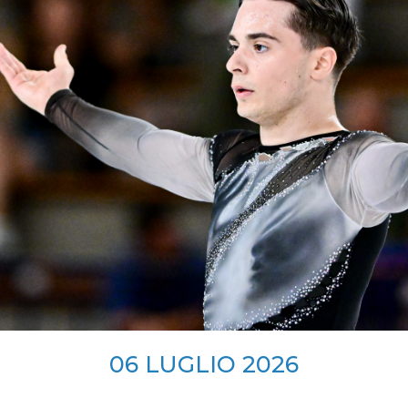
SKATE4ALL
ario
Ricerca Impianti
Feed
Photogallery
Priva
06
LUGLIO
2026