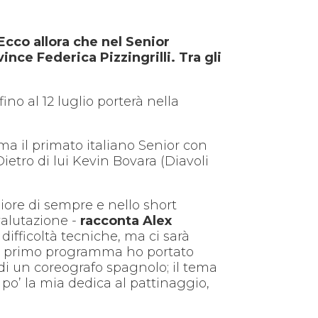
 Ecco allora che nel Senior
ce Federica Pizzingrilli. Tra gli
fino al 12 luglio porterà nella
rma il primato italiano Senior con
etro di lui Kevin Bovara (Diavoli
ore di sempre e nello short
valutazione -
racconta Alex
difficoltà tecniche, ma ci sarà
 Nel primo programma ho portato
e di un coreografo spagnolo; il tema
 po’ la mia dedica al pattinaggio,