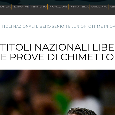
AZZURRI
IUSTIZIA
NORMATIVE
TERRITORIO
PROMOZIONE
IMPIANTISTICA
ANTIDOPING
ASS
 TITOLI NAZIONALI LIBERO SENIOR E JUNIOR. OTTIME PROV
FOTO
 TITOLI NAZIONALI LIB
CORSA
E PROVE DI CHIMETTO 
INLINE FREESTYLE
ROLLER FREESTYLE
MONOPATTINO