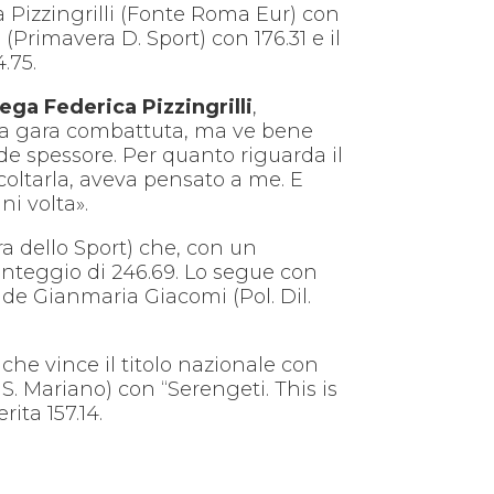
 Pizzingrilli (Fonte Roma Eur) con
Primavera D. Sport) con 176.31 e il
.75.
ega Federica Pizzingrilli
,
una gara combattuta, ma ve bene
e spessore. Per quanto riguarda il
oltarla, aveva pensato a me. E
i volta».
ra dello Sport) che, con un
unteggio di 246.69. Lo segue con
ude Gianmaria Giacomi (Pol. Dil.
he vince il titolo nazionale con
S. Mariano) con “Serengeti. This is
ita 157.14.