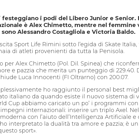
i festeggiano i podi del Libero Junior e Senior.
zionale è Alex Chimetto, mentre nel femmine vin
ni sono Alessandro Costagliola e Victoria Baldo.
ita Sport Life Rimini sotto l’egida di Skate Italia, 
ia di atleti provenienti da tutta la Penisola.
o per Alex Chimetto (Pol. Dil. Spinea) che riconfe
re e pazzia che merita un punteggio di 229.40. Di
chiude Luca Innocenti (FI Oltrarno) con 200.07.
plessivamente ho raggiunto il personal best migli
ato italiano da quando esiste il nuovo sistema di 
World Cup abbiamo caricato un po’ i programmi con 
i impegni internazionali: inserire un triplo Axel.
 moderna con l’aiuto dell’Intelligenza Artificiale 
 ho interpretato la dualità tra amore e pazzia; è un
questo sport».