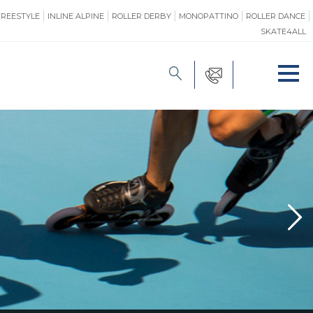
FREESTYLE
INLINE ALPINE
ROLLER DERBY
MONOPATTINO
ROLLER DANCE
SKATE4ALL
FORMAZIONE
O
PROMOZIONE
ONE
SAFEGUARDING