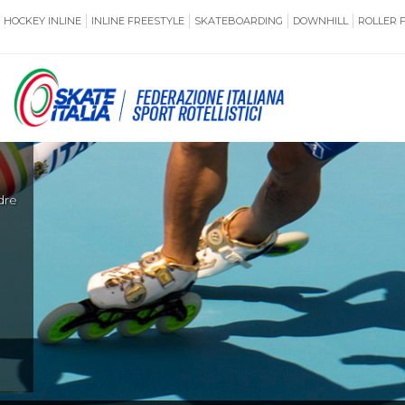
HOCKEY INLINE
INLINE FREESTYLE
SKATEBOARDING
DOWNHILL
ROLLER 
SSERAMENTO
CUG
NORMATIVE
TERRITORI
di
ANTIDOPING
ASSICURAZI