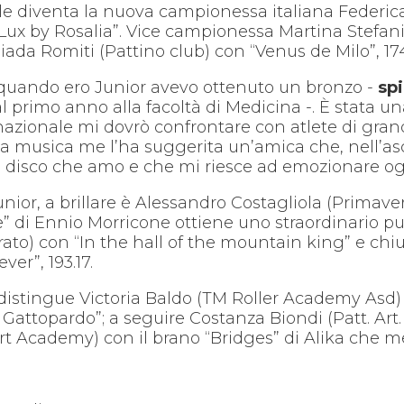
le diventa la nuova campionessa italiana Federica
ux by Rosalia”. Vice campionessa Martina Stefani (
Giada Romiti (Pattino club) con “Venus de Milo”, 174
, quando ero Junior avevo ottenuto un bronzo -
spi
l primo anno alla facoltà di Medicina -. È stata 
azionale mi dovrò confrontare con atlete di grand
 musica me l’ha suggerita un’amica che, nell’asc
 disco che amo e che mi riesce ad emozionare ogn
Junior, a brillare è Alessandro Costagliola (Primave
” di Ennio Morricone ottiene uno straordinario p
ato) con “In the hall of the mountain king” e chi
er”, 193.17.
istingue Victoria Baldo (TM Roller Academy Asd) c
Gattopardo”; a seguire Costanza Biondi (Patt. Art. 
ort Academy) con il brano “Bridges” di Alika che mer