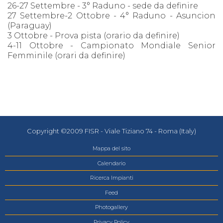
26-27 Settembre - 3° Raduno - sede da definire
27 Settembre-2 Ottobre - 4° Raduno - Asuncion
(Paraguay)
3 Ottobre - Prova pista (orario da definire)
4-11 Ottobre - Campionato Mondiale Senior
Femminile (orari da definire)
Copyright ©2009 FISR - Viale Tiziano 74 - Roma (Italy)
Mappa del sito
Calendario
Ricerca Impianti
Feed
Photogallery
Privacy Policy