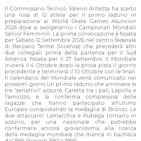
Il Commissario Tecnico Valerio Antezza ha scelto
una rosa di 12 atlete per il primo raduno in
preparazione ai World Skate Games Asuncion
2026 dove si svolgeranno i Campionati Mondiali
Senior Femminili. La prima convocazione è fissata
per Sabato 12 Settembre 2026 nel centro federale
di Recoaro Terme (Vicenza) che precederà altri
due collegiali prima della partenza per il Sud
America, fissata per il 27 Settembre. Il Mondiale
inizierà il 4 Ottobre dopo la prova pista il giorno
precedente e terminerà il 10 Ottobre con le finali.
Il calendario del Mondiale verrà comunicato nei
prossimi giorni.Un primo raduno che annovera le
tre "senatrici" azzurre, Caretta tra i pali, Lapolla e
Tamiozzo, e la conferma complessiva delle
ragazze che hanno partecipato all'ultimo
Europeo conquistando la medaglia di Bronzo. Le
due attaccanti Lamacchia e Rubega tornano in
azzurro, per una nazionale che potrebbe
confermarsi ancora giovanissima, alla ricerca
della medaglia mondiale che manca in bacheca
dal 1996 (Argenti 1992 e 1996).