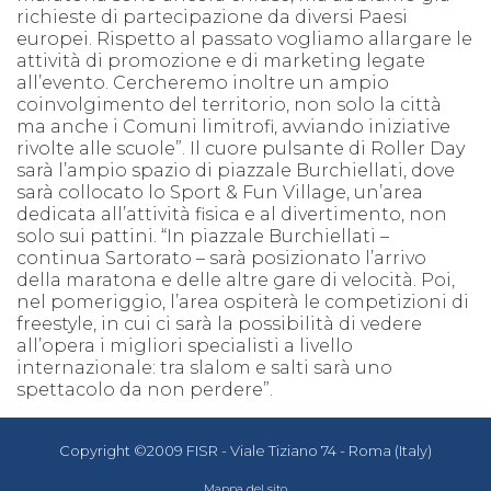
richieste di partecipazione da diversi Paesi
europei. Rispetto al passato vogliamo allargare le
attività di promozione e di marketing legate
all’evento. Cercheremo inoltre un ampio
coinvolgimento del territorio, non solo la città
ma anche i Comuni limitrofi, avviando iniziative
rivolte alle scuole”. Il cuore pulsante di Roller Day
sarà l’ampio spazio di piazzale Burchiellati, dove
sarà collocato lo Sport & Fun Village, un’area
dedicata all’attività fisica e al divertimento, non
solo sui pattini. “In piazzale Burchiellati –
continua Sartorato – sarà posizionato l’arrivo
della maratona e delle altre gare di velocità. Poi,
nel pomeriggio, l’area ospiterà le competizioni di
freestyle, in cui ci sarà la possibilità di vedere
all’opera i migliori specialisti a livello
internazionale: tra slalom e salti sarà uno
spettacolo da non perdere”.
Copyright ©2009 FISR - Viale Tiziano 74 - Roma (Italy)
Mappa del sito