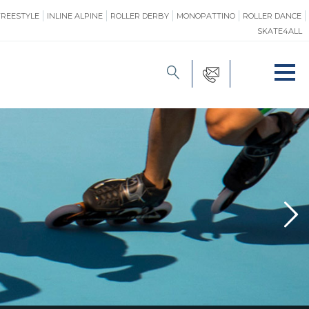
FREESTYLE
INLINE ALPINE
ROLLER DERBY
MONOPATTINO
ROLLER DANCE
SKATE4ALL
FORMAZIONE
O
PROMOZIONE
ONE
SAFEGUARDING