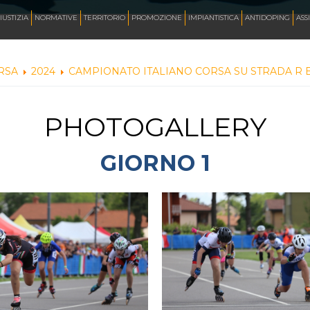
AZZURRI
IUSTIZIA
NORMATIVE
TERRITORIO
PROMOZIONE
IMPIANTISTICA
ANTIDOPING
ASS
RSA
2024
CAMPIONATO ITALIANO CORSA SU STRADA R E
FOTO
PHOTOGALLERY
CORSA
GIORNO 1
INLINE FREESTYLE
ROLLER FREESTYLE
MONOPATTINO