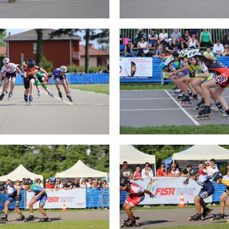
SKATE4ALL
ario
Ricerca Impianti
Feed
Photogallery
Priva