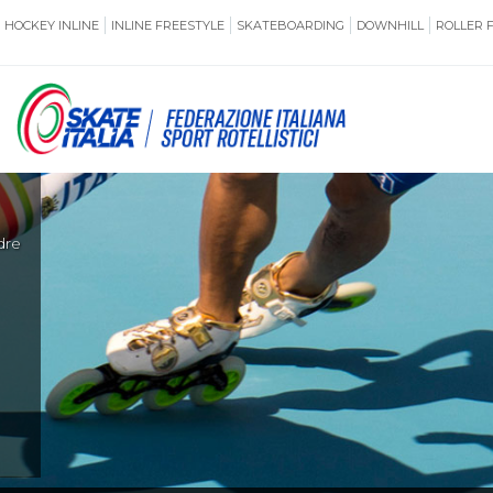
HOCKEY INLINE
INLINE FREESTYLE
SKATEBOARDING
DOWNHILL
ROLLER 
SSERAMENTO
CUG
NORMATIVE
TERRITORI
di
ANTIDOPING
ASSICURAZI