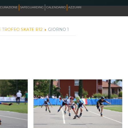
ICURAZIONE
SAFEGUARDING
CALENDARIO
AZZURRI
 TROFEO SKATE R12
GIORNO 1
SKATE ITALIA TV
HOCKEY PISTA
SKATEBOARDING
INLINE ALPINE
ROLLER DANCE