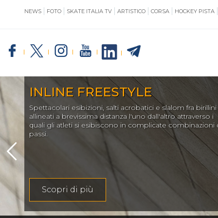
NEWS
FOTO
SKATE ITALIA TV
ARTISTICO
CORSA
HOCKEY PISTA
SKATE ITALIA
TE
INLINE FREESTYLE
Spettacolari esibizioni, salti acrobatici e slalom fra birillini
GIUSTIZIA
allineati a brevissima distanza l'uno dall'altro attraverso i
quali gli atleti si esibiscono in complicate combinazioni 
passi.
IMPIANTISTICA
Scopri di più