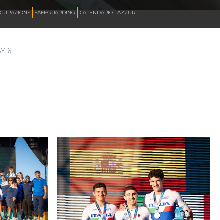
ICURAZIONE
SAFEGUARDING
CALENDARIO
AZZURRI
Y 6
SKATE ITALIA TV
HOCKEY PISTA
SKATEBOARDING
INLINE ALPINE
ROLLER DANCE