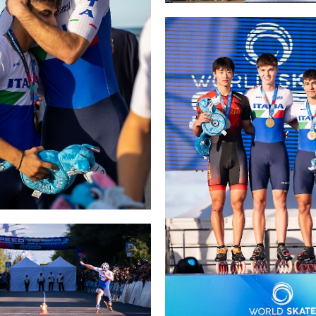
SKATE4ALL
ario
Ricerca Impianti
Feed
Photogallery
Priva