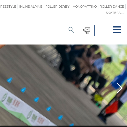
FREESTYLE
INLINE ALPINE
ROLLER DERBY
MONOPATTINO
ROLLER DANCE
SKATE4ALL
FORMAZIONE
O
PROMOZIONE
ONE
SAFEGUARDING