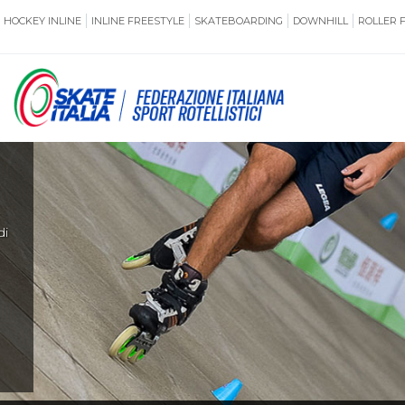
HOCKEY INLINE
INLINE FREESTYLE
SKATEBOARDING
DOWNHILL
ROLLER 
SSERAMENTO
CUG
NORMATIVE
TERRITORI
di
ANTIDOPING
ASSICURAZI