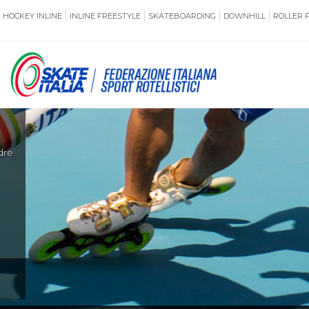
HOCKEY INLINE
INLINE FREESTYLE
SKATEBOARDING
DOWNHILL
ROLLER 
SSERAMENTO
CUG
NORMATIVE
TERRITORI
di
ANTIDOPING
ASSICURAZI