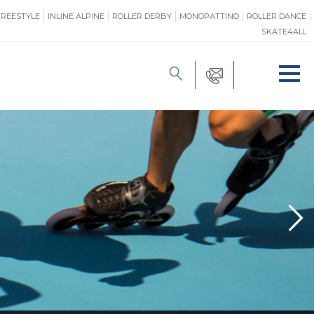
FREESTYLE
INLINE ALPINE
ROLLER DERBY
MONOPATTINO
ROLLER DANCE
SKATE4ALL
FORMAZIONE
O
PROMOZIONE
ONE
SAFEGUARDING