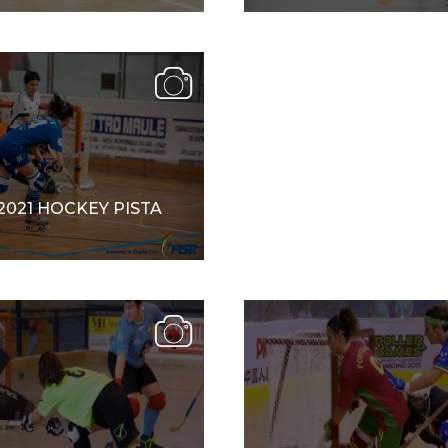
SKATE4ALL
ario
Ricerca Impianti
Feed
Photogallery
Priva
2021 HOCKEY PISTA
GRETA GANA