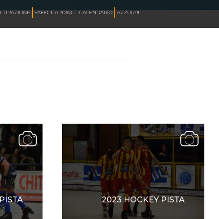
ICURAZIONE
SAFEGUARDING
CALENDARIO
AZZURRI
SKATE ITALIA TV
HOCKEY PISTA
SKATEBOARDING
INLINE ALPINE
ROLLER DANCE
PISTA
2023 HOCKEY PISTA