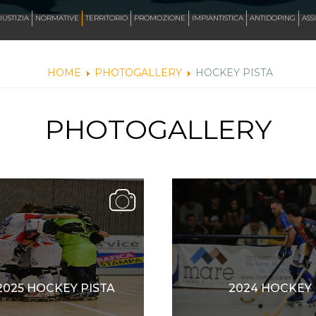
AZZURRI
IUSTIZIA
NORMATIVE
TERRITORIO
PROMOZIONE
IMPIANTISTICA
ANTIDOPING
ASS
HOME
PHOTOGALLERY
HOCKEY PISTA
FOTO
PHOTOGALLERY
CORSA
INLINE FREESTYLE
ROLLER FREESTYLE
MONOPATTINO
2025 HOCKEY PISTA
2024 HOCKEY 