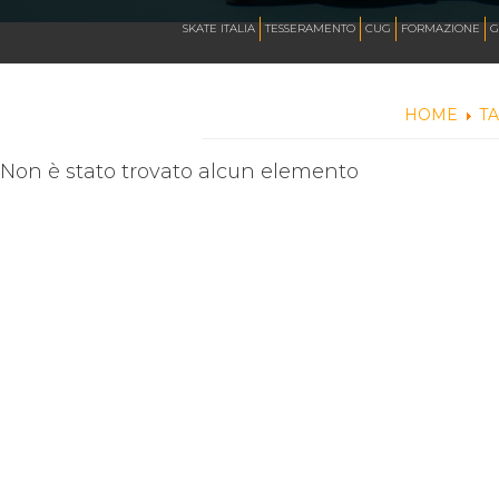
CALENDARIO
SKATE ITALIA
TESSERAMENTO
CUG
FORMAZIONE
G
HOME
T
NEWS
Non è stato trovato alcun elemento
ARTISTICO
HOCKEY INLINE
DOWNHILL
ROLLER DERBY