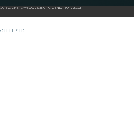
ICURAZIONE
SAFEGUARDING
CALENDARIO
AZZURRI
OTELLISTICI
SKATE ITALIA TV
HOCKEY PISTA
SKATEBOARDING
INLINE ALPINE
ROLLER DANCE