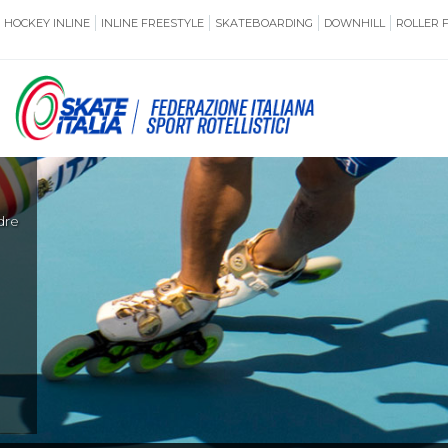
HOCKEY INLINE
INLINE FREESTYLE
SKATEBOARDING
DOWNHILL
ROLLER 
SSERAMENTO
CUG
NORMATIVE
TERRITORI
ANTIDOPING
ASSICURAZI