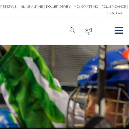
FREESTYLE
INLINE ALPINE
ROLLER DERBY
MONOPATTINO
ROLLER DANCE
SKATE4ALL
FORMAZIONE
O
PROMOZIONE
ONE
SAFEGUARDING