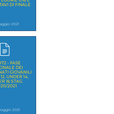
TEGORIE U16 E
TAVI DI FINALE
Maggio 2021
072 - FASE
ONALE DEI
OVANILI
2, UNDER 14,
R 16 STAG.
20/2021
aggio 2021