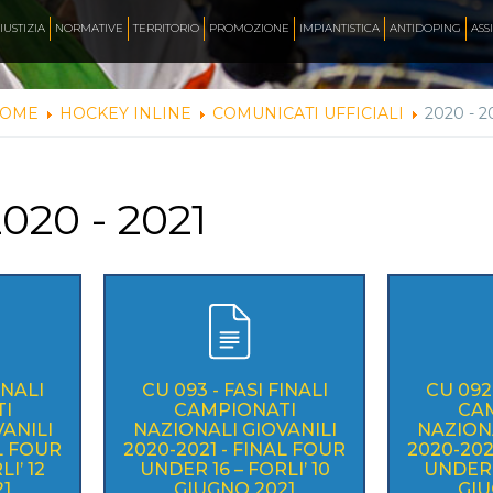
AZZURRI
IUSTIZIA
NORMATIVE
TERRITORIO
PROMOZIONE
IMPIANTISTICA
ANTIDOPING
ASS
OME
HOCKEY INLINE
COMUNICATI UFFICIALI
2020 - 2
FOTO
020 - 2021
CORSA
INLINE FREESTYLE
ROLLER FREESTYLE
INALI
CU 093 - FASI FINALI
CU 092 
I
CAMPIONATI
CA
ANILI
NAZIONALI GIOVANILI
NAZIONA
MONOPATTINO
AL FOUR
2020-2021 - FINAL FOUR
2020-202
I’ 12
UNDER 16 – FORLI’ 10
UNDER 1
1
GIUGNO 2021
GIU