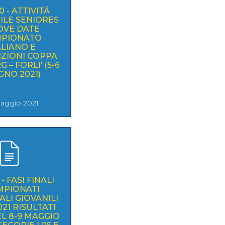
0 - ATTIVITÁ
ILE SENIORES
OVE DATE
PIONATO
ALIANO E
IZIONI COPPA
G – FORLI’ (5-6
GNO 2021)
Maggio 2021
- FASI FINALI
MPIONATI
LI GIOVANILI
21 RISULTATI
L 8-9 MAGGIO