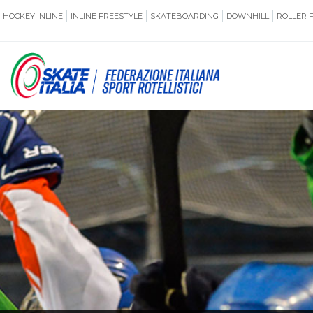
HOCKEY INLINE
INLINE FREESTYLE
SKATEBOARDING
DOWNHILL
ROLLER 
SSERAMENTO
CUG
NORMATIVE
TERRITORI
ANTIDOPING
ASSICURAZI