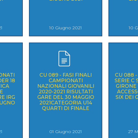
SKATE4ALL
ario
Ricerca Impianti
Feed
Photogallery
Priva
21
10 Giugno 2021
10 
ONATI
CU 089 - FASI FINALI
CU 088 
ER 18
CAMPIONATI
SERIE C
FICA
NAZIONALI GIOVANILI
GIRONE 
 E
2020-2021 RISULTATI
ACCESS
E IRG
GARE DEL 30 MAGGIO
SIX DEI 
GIUGNO
2021CATEGORIA U14
QUARTI DI FINALE
21
01 Giugno 2021
27 M