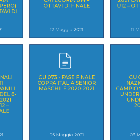
RIA
CATEGORIA U14 –
2021 CA
UPERO)
OTTAVI DI FINALE
U12 – OT
AVI DI
21
12 Maggio 2021
11 
INALI
CU 073 - FASE FINALE
CU 
I
COPPA ITALIA SENIOR
NAZI
ANILI
MASCHILE 2020-2021
CAMPIONATI GI
DEL 8-
UNDER 1
2021
UNDE
2 –
20
NALE
21
05 Maggio 2021
03 M