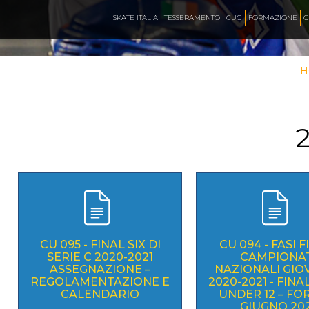
CALENDARIO
SKATE ITALIA
TESSERAMENTO
CUG
FORMAZIONE
G
H
NEWS
2
ARTISTICO
HOCKEY INLINE
DOWNHILL
CU 095 - FINAL SIX DI
CU 094 - FASI F
SERIE C 2020-2021
CAMPIONAT
ASSEGNAZIONE –
NAZIONALI GIOV
ROLLER DERBY
REGOLAMENTAZIONE E
2020-2021 - FIN
CALENDARIO
UNDER 12 – FORL
GIUGNO 202