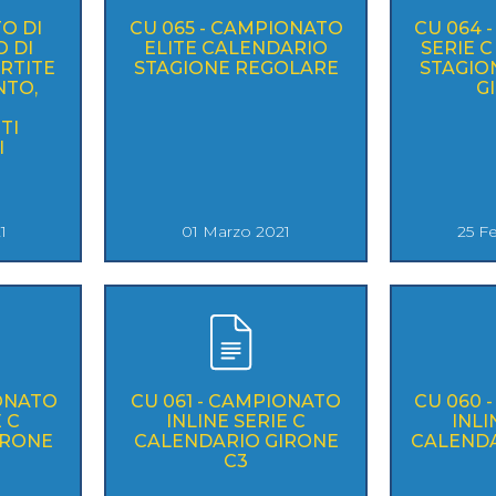
TO DI
CU 065 - CAMPIONATO
CU 064 
 DI
ELITE CALENDARIO
SERIE 
RTITE
STAGIONE REGOLARE
STAGIO
NTO,
G
TI
I
1
01 Marzo 2021
25 F
IONATO
CU 061 - CAMPIONATO
CU 060 
 C
INLINE SERIE C
INLI
IRONE
CALENDARIO GIRONE
CALENDA
C3