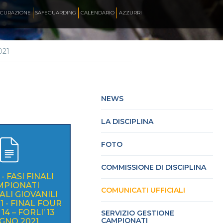
ICURAZIONE
SAFEGUARDING
CALENDARIO
AZZURRI
021
SKATE ITALIA TV
HOCKEY PISTA
NEWS
LA DISCIPLINA
SKATEBOARDING
FOTO
INLINE ALPINE
COMMISSIONE DI DISCIPLINA
- FASI FINALI
MPIONATI
COMUNICATI UFFICIALI
LI GIOVANILI
ROLLER DANCE
1 - FINAL FOUR
4 – FORLI’ 13
SERVIZIO GESTIONE
CAMPIONATI
GNO 2021