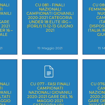
INALI
CU 081 - FINALI
CU 08
I
NAZIONALI
FEMMIN
ANILI
CAMPIONATI GIOVANILI
NU
2020-2021 CATEGORIA
CAM
GARE
UNDER 18 ELITE IRG –
IT
 2021
(FORLI’) 11-12-13 GIUGNO
DISPOS
R 16 –
2021
ITALIA IR
NALE
GIU
21
19 Maggio 2021
19 
INALI
CU 077 - FASI FINALI
CU 076 
I
CAMPIONATI
CA
ANILI
NAZIONALI GIOVANILI
NAZIONA
LTATI
2020-2021 GARE DEL 16
2020-20
AGGIO
MAGGIO 2021
GARE DE