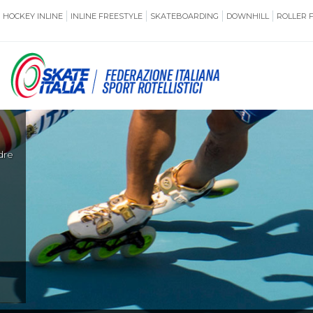
HOCKEY INLINE
INLINE FREESTYLE
SKATEBOARDING
DOWNHILL
ROLLER 
SSERAMENTO
CUG
NORMATIVE
TERRITORI
di
ANTIDOPING
ASSICURAZI