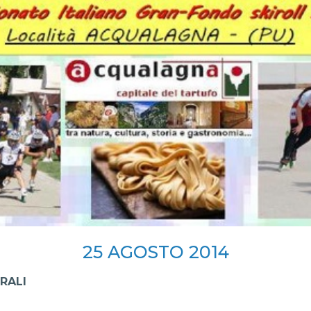
SKATE4ALL
ario
Ricerca Impianti
Feed
Photogallery
Priva
25
AGOSTO
2014
RALI