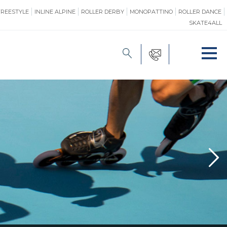
FREESTYLE
INLINE ALPINE
ROLLER DERBY
MONOPATTINO
ROLLER DANCE
SKATE4ALL
FORMAZIONE
O
PROMOZIONE
ONE
SAFEGUARDING