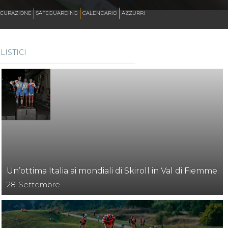
ICURAZIONE
SAFEGUARDING
CALENDARIO
AZZURRI
ISTICI
SKATE ITALIA TV
HOCKEY PISTA
SKATEBOARDING
INLINE ALPINE
Un’ottima Italia ai mondiali di Skiroll in Val di Fiemme
28
Settembre
ROLLER DANCE