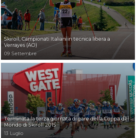
cy Policy
Cookie policy
Skiroll, Campionati Italiani in tecnica libera a
Verrayes (AO)
09
Settembre
Terminata la terza giornata di gare della Coppa del
Mondo di Skiroll 2015
13
Luglio