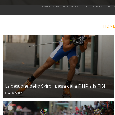
CALENDARIO
SKATE ITALIA
TESSERAMENTO
CUG
FORMAZIONE
G
HOM
NEWS
ARTISTICO
HOCKEY INLINE
DOWNHILL
La gestione dello Skiroll passa dalla FIHP alla FISI
04
Aprile
ROLLER DERBY