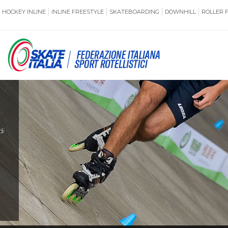
HOCKEY INLINE
INLINE FREESTYLE
SKATEBOARDING
DOWNHILL
ROLLER 
SSERAMENTO
CUG
NORMATIVE
TERRITORI
di
ANTIDOPING
ASSICURAZI