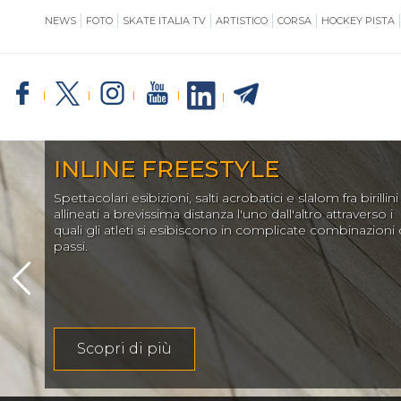
NEWS
FOTO
SKATE ITALIA TV
ARTISTICO
CORSA
HOCKEY PISTA
SKATE ITALIA
TE
INLINE FREESTYLE
Spettacolari esibizioni, salti acrobatici e slalom fra birillini
GIUSTIZIA
allineati a brevissima distanza l'uno dall'altro attraverso i
quali gli atleti si esibiscono in complicate combinazioni 
passi.
IMPIANTISTICA
Scopri di più