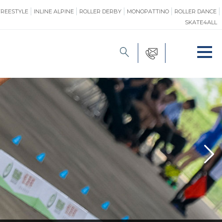
FREESTYLE
INLINE ALPINE
ROLLER DERBY
MONOPATTINO
ROLLER DANCE
SKATE4ALL
FORMAZIONE
O
PROMOZIONE
ONE
SAFEGUARDING