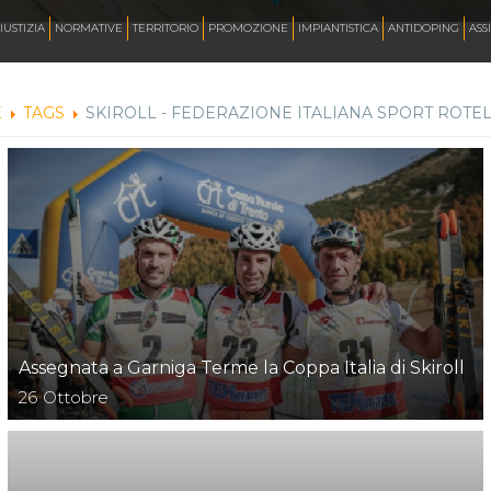
AZZURRI
IUSTIZIA
NORMATIVE
TERRITORIO
PROMOZIONE
IMPIANTISTICA
ANTIDOPING
ASS
E
TAGS
SKIROLL - FEDERAZIONE ITALIANA SPORT ROTELL
FOTO
CORSA
INLINE FREESTYLE
ROLLER FREESTYLE
Assegnata a Garniga Terme la Coppa Italia di Skiroll
26
Ottobre
MONOPATTINO