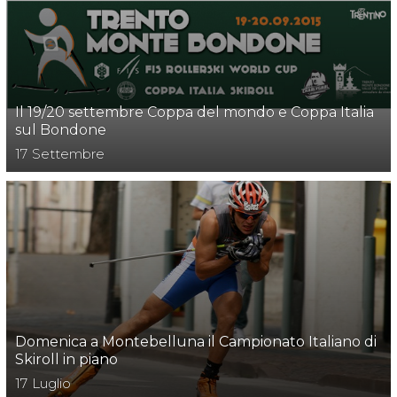
SKATE4ALL
ario
Ricerca Impianti
Feed
Photogallery
Priva
Il 19/20 settembre Coppa del mondo e Coppa Italia
sul Bondone
17
Settembre
Domenica a Montebelluna il Campionato Italiano di
Skiroll in piano
17
Luglio