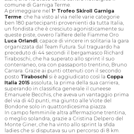
comune di Garniga Terme.
A primeggiare nel
1° Trofeo Skiroll Garniga
Terme
. che ha visto al via nelle varie categorie
ben 180 partecipanti provenienti da tutta Italia,
un fondista che è cresciuto agonisticamente su
queste piste, ovvero l’alfiere delle Fiamme Oro
Luca Orlandi
, capace di vincere in solitaria la gara
organizzata dal Team Futura. Sul traguardo ha
preceduto di 44 secondi il bergamasco Richard
Tiraboschi, che ha superato allo sprint il suo
conterraneo, ora con passaporto trentino, Bruno
Carrara. Grazie ai punti ottenuti con il secondo
posto
Tiraboschi
si è aggiudicato così la
Coppa
Italia 2015
assoluta, la prima della sua carriera,
superando in classifica generale il cuneese
Emanuele Becchis, che aveva un vantaggio prima
del via di 40 punti, ma giunto alle Viote del
Bondone solo in quattordicesima piazza.
In campo femminile altra affermazione trentina,
o meglio solandra, grazie a Cristina Delpero del
Monte Giner, che ha vinto allo sprint la sfida
ladies che si disputava su un percorso di 8 km.