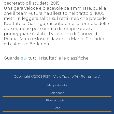
decretato gli scudetti 2015.
Una gara veloce e piacevole da ammirare, quella
che il team Futura ha allestito nel tratto di 1000
metri in leggera salita sul rettilineo che precede
l’abitato di Garniga, disputata nella formula delle
due manche per somma di tempi e dove a
primeggiare è stato il vicentino di Canove di
Roana, Marco Mosele davanti a Marco Corradin
ed a Alessio Berlanda.
Guarda
qui
tutti i risultati e le classifiche
Copyright ©2009 FISR - Viale Tiziano 74 - Roma (Italy)
Mappa del sito
Calendario
Ricerca Impianti
Feed