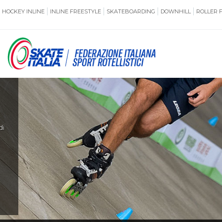
HOCKEY INLINE
INLINE FREESTYLE
SKATEBOARDING
DOWNHILL
ROLLER 
SSERAMENTO
CUG
NORMATIVE
TERRITORI
di
ANTIDOPING
ASSICURAZI