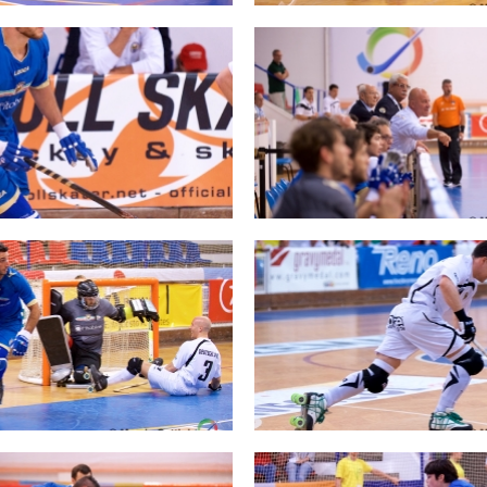
SKATE4ALL
ario
Ricerca Impianti
Feed
Photogallery
Priva