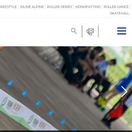
FREESTYLE
INLINE ALPINE
ROLLER DERBY
MONOPATTINO
ROLLER DANCE
SKATE4ALL
FORMAZIONE
O
PROMOZIONE
ONE
SAFEGUARDING