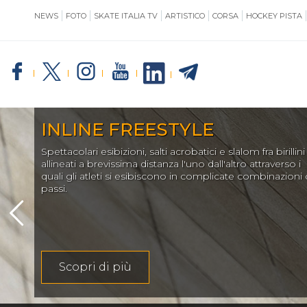
NEWS
FOTO
SKATE ITALIA TV
ARTISTICO
CORSA
HOCKEY PISTA
SKATE ITALIA
TE
INLINE FREESTYLE
Spettacolari esibizioni, salti acrobatici e slalom fra birillini
GIUSTIZIA
allineati a brevissima distanza l'uno dall'altro attraverso i
quali gli atleti si esibiscono in complicate combinazioni 
passi.
IMPIANTISTICA
Scopri di più