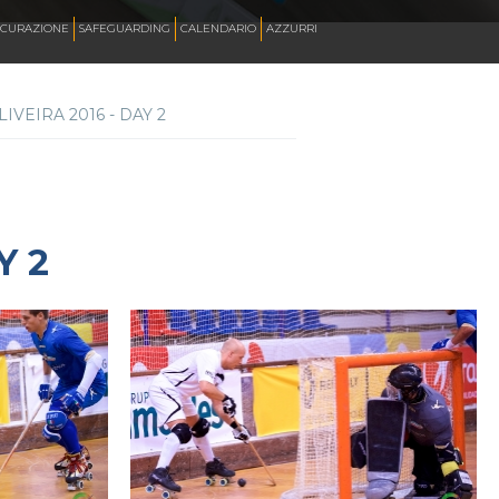
ICURAZIONE
SAFEGUARDING
CALENDARIO
AZZURRI
IVEIRA 2016 - DAY 2
SKATE ITALIA TV
HOCKEY PISTA
Y 2
SKATEBOARDING
INLINE ALPINE
ROLLER DANCE