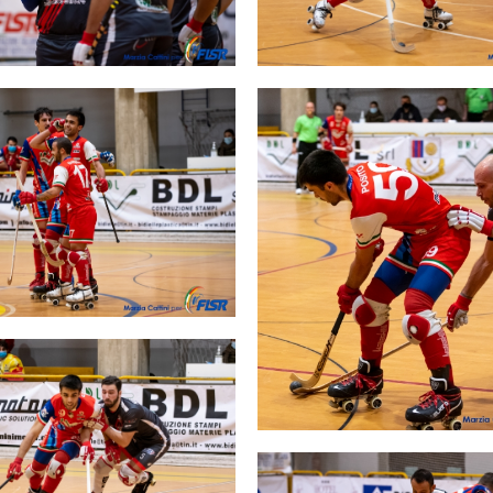
SKATE4ALL
ario
Ricerca Impianti
Feed
Photogallery
Priva