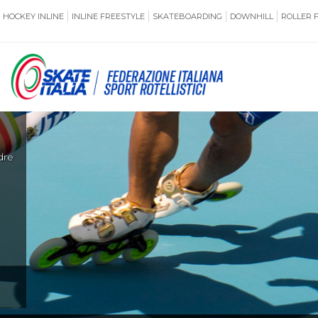
HOCKEY INLINE
INLINE FREESTYLE
SKATEBOARDING
DOWNHILL
ROLLER 
SSERAMENTO
CUG
NORMATIVE
TERRITORI
di
ANTIDOPING
ASSICURAZI