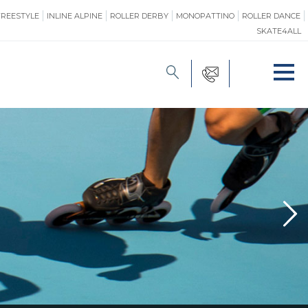
FREESTYLE
INLINE ALPINE
ROLLER DERBY
MONOPATTINO
ROLLER DANCE
SKATE4ALL
FORMAZIONE
O
PROMOZIONE
ONE
SAFEGUARDING