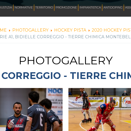
AZZURRI
IUSTIZIA
NORMATIVE
TERRITORIO
PROMOZIONE
IMPIANTISTICA
ANTIDOPING
ASS
ME
PHOTOGALLERY
HOCKEY PISTA
2020 HOCKEY PIS
RIE A1, BIDIELLE CORREGGIO - TIERRE CHIMICA MONTEBE
FOTO
PHOTOGALLERY
CORSA
LE CORREGGIO - TIERRE C
INLINE FREESTYLE
ROLLER FREESTYLE
MONOPATTINO