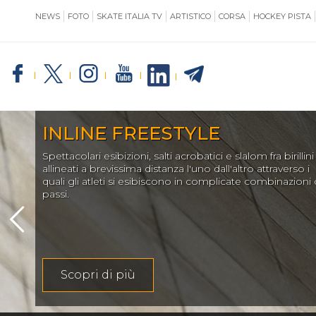
NEWS
FOTO
SKATE ITALIA TV
ARTISTICO
CORSA
HOCKEY PISTA
SKATE ITALIA
TE
INLINE FREESTYLE
Spettacolari esibizioni, salti acrobatici e slalom fra birillini
GIUSTIZIA
allineati a brevissima distanza l'uno dall'altro attraverso i
quali gli atleti si esibiscono in complicate combinazioni 
passi.
IMPIANTISTICA
Scopri di più