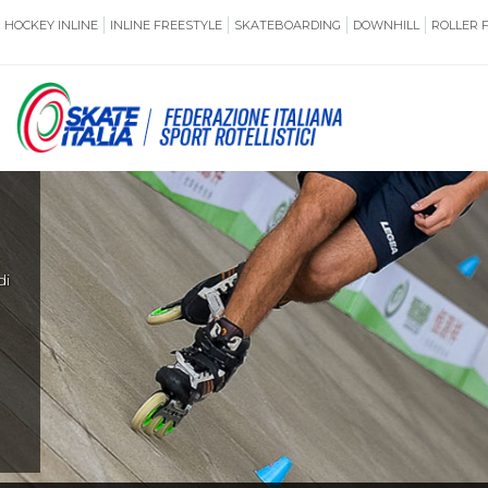
HOCKEY INLINE
INLINE FREESTYLE
SKATEBOARDING
DOWNHILL
ROLLER 
SSERAMENTO
CUG
NORMATIVE
TERRITORI
di
ANTIDOPING
ASSICURAZI