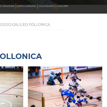
ICURAZIONE
SAFEGUARDING
CALENDARIO
AZZURRI
AREGGIO-GALILEO FOLLONICA
SKATE ITALIA TV
HOCKEY PISTA
 FOLLONICA
SKATEBOARDING
INLINE ALPINE
ROLLER DANCE