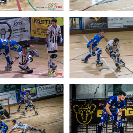
SKATE4ALL
ario
Ricerca Impianti
Feed
Photogallery
Priva