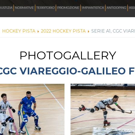
AZZURRI
IUSTIZIA
NORMATIVE
TERRITORIO
PROMOZIONE
IMPIANTISTICA
ANTIDOPING
ASS
HOCKEY PISTA
2022 HOCKEY PISTA
SERIE A1, CGC VI
FOTO
PHOTOGALLERY
CORSA
 CGC VIAREGGIO-GALILEO
INLINE FREESTYLE
ROLLER FREESTYLE
MONOPATTINO