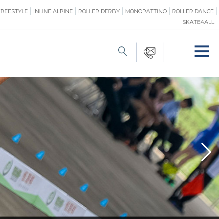
FREESTYLE
INLINE ALPINE
ROLLER DERBY
MONOPATTINO
ROLLER DANCE
SKATE4ALL
FORMAZIONE
O
PROMOZIONE
ONE
SAFEGUARDING