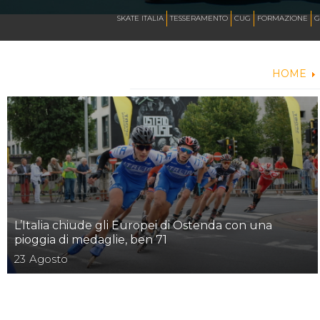
CALENDARIO
SKATE ITALIA
TESSERAMENTO
CUG
FORMAZIONE
G
HOME
NEWS
ARTISTICO
HOCKEY INLINE
L’Italia chiude gli Europei di Ostenda con una
DOWNHILL
pioggia di medaglie, ben 71
23
Agosto
ROLLER DERBY