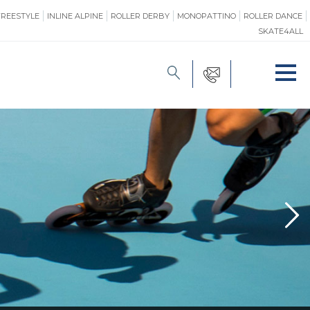
FREESTYLE
INLINE ALPINE
ROLLER DERBY
MONOPATTINO
ROLLER DANCE
SKATE4ALL
FORMAZIONE
O
PROMOZIONE
ONE
SAFEGUARDING