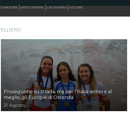
ICURAZIONE
SAFEGUARDING
CALENDARIO
AZZURRI
ELLISTICI
SKATE ITALIA TV
HOCKEY PISTA
SKATEBOARDING
Proseguono su strada, ma per l’Italia sempre al
INLINE ALPINE
meglio, gli Europei di Ostenda
21
Agosto
ROLLER DANCE