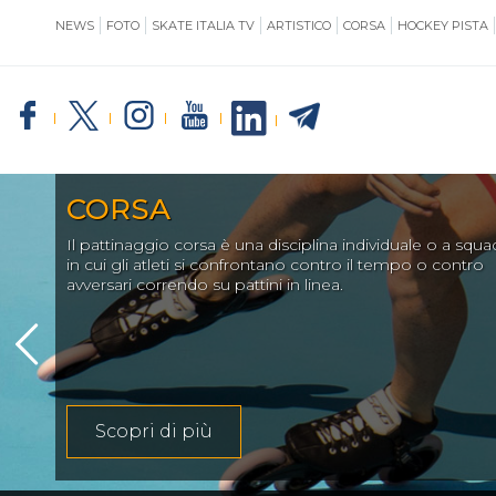
NEWS
FOTO
SKATE ITALIA TV
ARTISTICO
CORSA
HOCKEY PISTA
SKATE ITALIA
TE
CORSA
Il pattinaggio corsa è una disciplina individuale o a squa
GIUSTIZIA
in cui gli atleti si confrontano contro il tempo o contro
avversari correndo su pattini in linea.
IMPIANTISTICA
Scopri di più