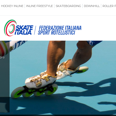
HOCKEY INLINE
INLINE FREESTYLE
SKATEBOARDING
DOWNHILL
ROLLER 
SSERAMENTO
CUG
dre
NORMATIVE
TERRITORI
ANTIDOPING
ASSICURAZI