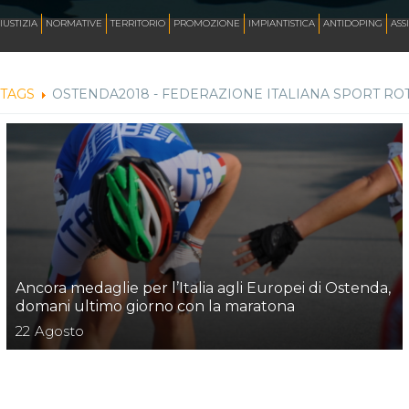
AZZURRI
IUSTIZIA
NORMATIVE
TERRITORIO
PROMOZIONE
IMPIANTISTICA
ANTIDOPING
ASS
TAGS
OSTENDA2018 - FEDERAZIONE ITALIANA SPORT ROT
FOTO
CORSA
INLINE FREESTYLE
Ancora medaglie per l’Italia agli Europei di Ostenda,
ROLLER FREESTYLE
domani ultimo giorno con la maratona
22
Agosto
MONOPATTINO