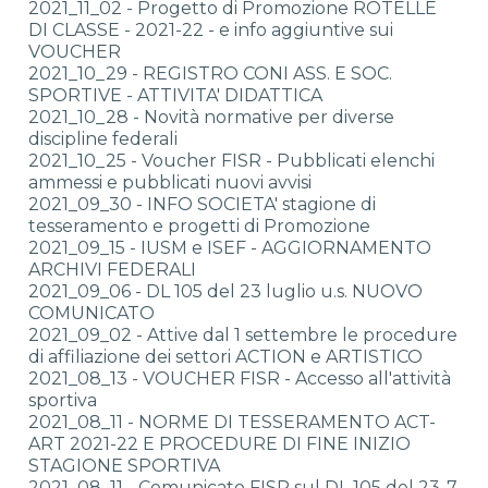
2021_11_02 - Progetto di Promozione ROTELLE
DI CLASSE - 2021-22 - e info aggiuntive sui
VOUCHER
2021_10_29 - REGISTRO CONI ASS. E SOC.
SPORTIVE - ATTIVITA' DIDATTICA
2021_10_28 - Novità normative per diverse
discipline federali
2021_10_25 - Voucher FISR - Pubblicati elenchi
ammessi e pubblicati nuovi avvisi
2021_09_30 - INFO SOCIETA' stagione di
tesseramento e progetti di Promozione
2021_09_15 - IUSM e ISEF - AGGIORNAMENTO
ARCHIVI FEDERALI
2021_09_06 - DL 105 del 23 luglio u.s. NUOVO
COMUNICATO
2021_09_02 - Attive dal 1 settembre le procedure
di affiliazione dei settori ACTION e ARTISTICO
2021_08_13 - VOUCHER FISR - Accesso all'attività
sportiva
2021_08_11 - NORME DI TESSERAMENTO ACT-
ART 2021-22 E PROCEDURE DI FINE INIZIO
STAGIONE SPORTIVA
2021_08_11 - Comunicato FISR sul DL 105 del 23-7